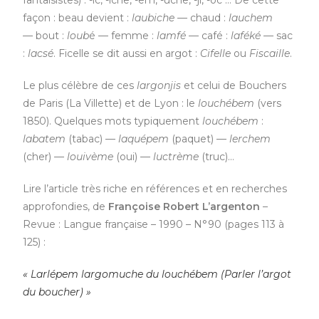
fantaisistes) : -ic, -iche, -em, -uche, -ji, -oc … De cette
façon : beau devient :
laubiche —
chaud :
lauchem
—
bout :
loub
é — femme :
lamfé —
café :
laféké —
sac
:
lacsé
. Ficelle se dit aussi en argot :
Cifelle
ou
Fiscaille
.
Le plus célèbre de ces
largonjis
et celui de Bouchers
de Paris (La Villette) et de Lyon : le
louchébem
(vers
1850). Quelques mots typiquement
louchébem
:
labatem
(tabac) —
laquépem
(paquet) —
lerchem
(cher) —
louivème
(oui) —
luctrème
(truc)…
Lire l’article très riche en références et en recherches
approfondies, de
Françoise Robert L’argenton
–
Revue : Langue française – 1990 – N°90 (pages 113 à
125) :
« Larlépem largomuche du louchébem (Parler l’argot
du boucher) »