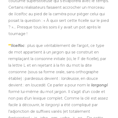
coutume superstitieuse qui s’évaporera avec le temps.
Certains réalisateurs faisaient accrocher un morceau
de
licelfoc
au pied de la caméra pour piéger celui qui
posait la question : « À quoi sert cette ficelle sur le pied
? »… Presque tous les soirs il y avait un pot après le
tournage !
**
licelfoc
: plus que véritablement de l’argot, ce type
de mot appartient à un jargon qui se construit en
remplaçant la consonne initiale (ici, le F de ficelle), par
la lettre L et en rejetant à la fin du mot la dite
consonne (sous sa forme orale, sans orthographe
établie) : pardessus devient :
lardeusse
, en douce
devient :
en loucedé
. Ce parler a pour nom le
largongi
formé lui-même du mot jargon. Il s’agit d’un code et
non pas d’un lexique complet. Comme la clé est assez
facile à découvrir, le
largonji
a été compliqué par
l’adjonction de suffixes variés (et totalement